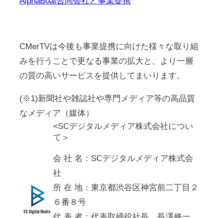
AlphaBoat合同会社と事業提携
CMerTVは今後も事業提携に向けた様々な取り組
みを行うことで更なる事業の拡大と、より一層
の質の高いサービスを提供してまいります。
(※1)新聞社や雑誌社や専門メディア等の高品質
なメディア（媒体）
<SCデジタルメディア株式会社につい
て＞
会 社 名：SCデジタルメディア株式会
社
所 在 地：東京都渋谷区神宮前二丁目２
６番８号
代 表 者：代表取締役社長
長澤修一